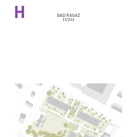
H
BAD RAGAZ
(
1
/
24
)