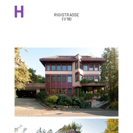
H
RIGISTRASSE
(
1
/
18
)