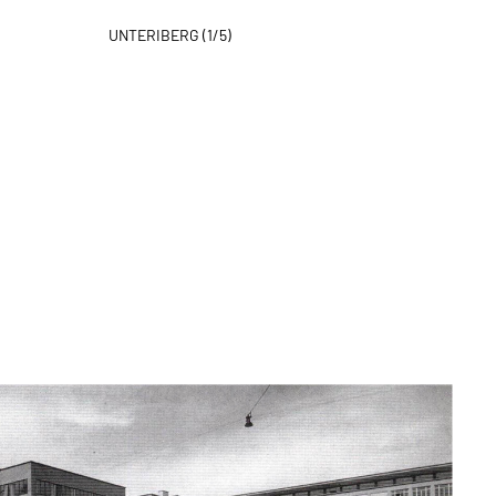
UNTERIBERG
(
1
/
5
)