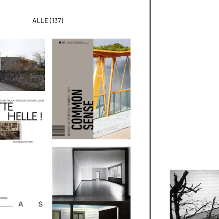
ALLE
(
137
)